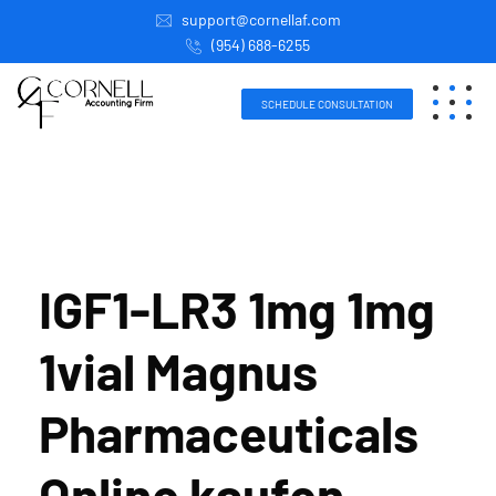
support@cornellaf.com
(954) 688-6255
SCHEDULE CONSULTATION
IGF1-LR3 1mg 1mg
1vial Magnus
Pharmaceuticals
Online kaufen,