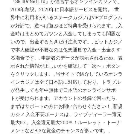
「SkillOnNet Ltd」が運営するオンラインカジノで、
2018年創設。2020年に日本語サービスを開始。. 世
界中に利用者がいるステークカジノはVIPプログラム
が好評で、遊べば遊ぶほど特典を受けられます。. 入
金時はまとめてガツンと入金してしまっても問題な
いので、出金するときだけ注意です。. ビットカジノ
で本人確認が不要なのは仮想通貨で入金・出金をす
る場合です。. 申請者のデータが表示されるため、表
示された情報が正しいかを確認して「次へ」ボタン
をクリックします。. 当サイトで紹介しているオンラ
インカジノは全て日本語に対応しており、トラブル
が発生しても年中無休で日本語のオンラインサポー
トが受けられます。アカウントの登録で困ったら、
まずはサポートの方にお問い合わせください！. 新規
カジノ 入金不要ボーナスは、ライブディーラー還元
最大9%、入金還元最大200％！ルーレット・トーナ
メントなどBIGな賞金のチャンスが多いです。.