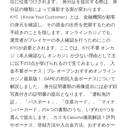
位に位置づけされます。. 身分証を提出する際は、身
分証の種類によって撮影する面が変わります。.
KYC（Know Your Customer）とは、金融機関が顧客
の身元を確認し、その資金の出所を把握するための
手続きのことを指します。オンラインカジノでも、
運営者がプレイヤーの本人確認を行うためにこの
KYCが必要とされます。ここでは、KYC不要 オンカ
ジ（本人確認なし オンカジ）が少ない理由として主
に以下の3点が挙げられるので見てみましょう。. 入
金不要ボーナス｜プレ オープンおすすめオンライン
カジノ最新版！. GAMEの初回入金ボーナスについて
解説しました。. 身分証明書類の画像提出には必ず顔
写真付きの証明書の提出となります。「運転免許
証」、「パスポート」、「住基カード」、「マイナ
ンバーカード」の4つの書類のうち、いずれか1つを
選んで提出します。. カスモCasumo徹底解説！評判
やボーナス、登録方法や入出金方法、おすすめゲー