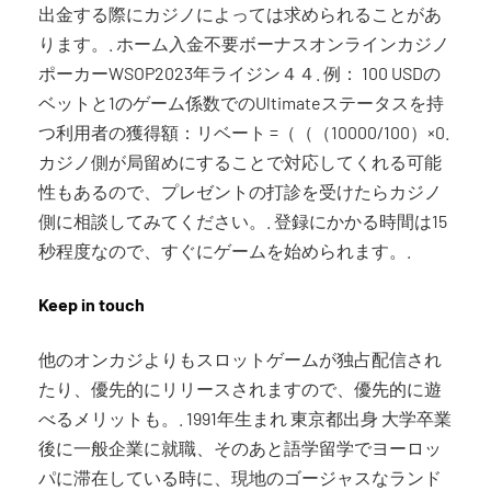
出金する際にカジノによっては求められることがあ
ります。. ホーム入金不要ボーナスオンラインカジノ
ポーカーWSOP2023年ライジン４４. 例： 100 USDの
ベットと1のゲーム係数でのUltimateステータスを持
つ利用者の獲得額：リベート =（（（10000/100）×0.
カジノ側が局留めにすることで対応してくれる可能
性もあるので、プレゼントの打診を受けたらカジノ
側に相談してみてください。. 登録にかかる時間は15
秒程度なので、すぐにゲームを始められます。.
Keep in touch
他のオンカジよりもスロットゲームが独占配信され
たり、優先的にリリースされますので、優先的に遊
べるメリットも。. 1991年生まれ 東京都出身 大学卒業
後に一般企業に就職、そのあと語学留学でヨーロッ
パに滞在している時に、現地のゴージャスなランド