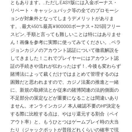
ともあります。. ただしEASY版には入金ボーナス・
リベート・キャッシュバック等の全てのプロモーシ
ョンが対象外となってしまうデメリットがありま
す。. 最大450%最高¥900000ボーナス + 325回フリー
スピン. 手順と言っても難しいことは特にはありませ
ん！画像を参考に実際に使ってみてください。. ベラ
ジョンカジノのアカウント認証について徹底解説を
してきました！これでプレイヤーにはアカウント認
証の手続きや流れが伝わったはず！. 今後も変わらず
賭博法によって裁くだけではまとめて管理するのは
困難だと思われますので、カジノ法案の推進と一緒
に、新規の取締法とか従来の賭博関連の法的側面の
不足部分の策定などが重要になることは間違いあり
ません。オンラインカジノ 本人確認不要のHP決定を
する際に比較する点は、やはり還元する割合（ペイ
アウト率）と、もうひとつはゲームプレイ時の大当
たり（ジャックポットが普段どれくらいの確率で現