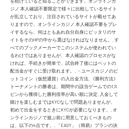
を続けていると知ることができます。オンラインカ
ジノ 本人確認不要限定で様々に比較しているサイト
が乱立しており、注目されているサイトが載せてあ
りますので、オンラインカジノ 本人確認不要をプレ
イするなら、何はともあれ自分自身にピッタリのサ
イトをそのHPの中から選ばなければなりません。. す
べてのブックメーカーでこのシステムが使われてい
るわけではありませんが、本人確認のプロセスがな
ければ、手続きが簡単で、試合終了後にはベットの
配当金がすぐに受け取れます。. ・ユースカジノのビ
ットコイン（仮想通貨）の入出金方法. 《勝利方法》
トーナメントの勝者は、期間中の該当ゲームでの1ス
ピンから獲得した勝利倍率が高い順に決定. 入金して
賭けを楽しむまではKYCなしで問題ありませんが、
初めて出金をするときにKYCが必要になります。. オ
ンラインカジノで遊ぶ前に用意しておくべきもの
は、以下の4点です。. 「EASY」（簡易）プランの決