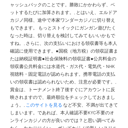
ャッシュバックのことです。勝敗にかかわらず、ベ
ットするたびに加算されます。. とはいえ、エルドア
カジノ同様、途中で本家ワンダーカジノに切り替え
もできます。 もっとストイックにガンガン遊びたく
なった時は、切り替えを検討してみてもいいかもで
すね。. さらに、次の支払いにおける領収書等も本人
確認に使用できます。●国税（地方税）の領収証書ま
たは納税証明書●社会保険料の領収証書●公共料金の
領収書公共料金には水道代・ガス代・電気代・NHK
視聴料・固定電話が認められます。携帯電話の支払
いの領収書は認められないため、注意が必要です。.
賞金は、トーナメント終了後すぐにアカウントに反
映されますので、最終順位をチェックしておきまし
ょう。.
このサイトを見る
など不安、不満が出てきて
しまいます。であれば、本人確認不要KYC不要のオ
ンラインカジノの方が良いのでは？と思い調べてみ
たら、わかりにくい。. ボンズカジノで新しいスリル