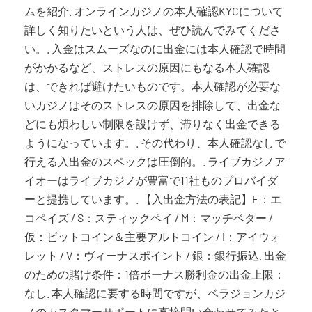
ムを紹介. オンラインカジノの本人確認KYCについて
詳しく知りたいという人は、ぜひ読んでみてくださ
い。. 入金はスムーズなのに出金には本人確認で時間
がかかるなど、ストレスの原因にもなる本人確認
は、できれば避けたいものです。本人確認が必要な
いカジノはそのストレスの原因を排除して、出金な
どにも煩わしい制限を設けず、滞りなく出金できる
ようになっています。. その代わり、本人確認なしで
行える入出金のスペックは圧倒的。. ライブカジノア
イオーはライブカジノが豊富で11社ものプロバイダ
ーと提携しています。. 【入出金方法の表記】E：エ
コペイズ / S：スティックペイ / M：マッチベター /
仮：ビットコイン＆主要アルトコイン / i：アイウォ
レット / V：ヴィーナスポイント / 銀：銀行振込. 出金
のための賭け条件：1倍ボーナス勝利金の出金上限：
なし. 本人確認に要する時間ですが、ベラジョンカジ
ノのカスタマーサポートに直接問い合わせてみたと