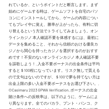
れているか、というポイントだと断言します。まず
始めにゲームする時は、ゲームソフトを自宅のパソ
コンにインストールしてから、ゲームの内容につい
てもプレイ中に覚え、勝率が上がったら、有料に切
り替えるという方法でトライしてみましょう。オン
ラインカジノ 本人確認不要を体感するには、最初に
データを集めること、それから信頼のおける優良カ
ジノから関心を持ったカジノを選択するのがおすす
めです！不安のないオンラインカジノ 本人確認不要
を謳歌しよう！. 入金不要ボーナスの出金条件は平均
すると＄100程になっています。リスク無しで貰える
ので文句はないのですが、＄100で夢を持てない方は
出金上限の多い入金不要ボーナスをお選び下さい。.
©︎Casimaru 2023 GPWA Verification. ボーナスの出金
賭け条件への反映率は、以下のように、ゲームによ
り異なります。全てのバカラ、プント・バンコ、ク