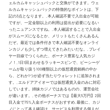
ェルカムキャッシュバックと交換ができます。ウェ
ルカムキャッシュバックの特徴的なポイントは、下
記の3点となります。. 本人確認不要で入出金が可能
ですが、一定金額以上の利用は提出が必要になるい
ったニュアンスですね。. 本人確認することで入出金
がスムーズになるとか、メリットもたくさんあるん
だぞ。最近では条件付きで本人確認不要なオンライ
ンカジノも少しずつ増えてきたみたいだな。. プレイ
ヤー目線でつくられた、ボーナス豊富な人気カジ
ノ！. 1日1回まわせるラッキースピンで、ビーシーゲ
ームが取り扱う100種類以上の仮想通貨銘柄の中か
ら、どれか1つが必ず当たりウォレットに追加されま
す。. エルドアアイオーでは仮想通貨入金のみに対応
しています。姉妹カジノではあるものの、運営会社
が違います。. その他ボーナスでは【最大5万円】2回
目入金で75%入金ボーナスがおすすめ. 最後に、カジ
ノにとって本人確認は、サービスを利用する個人が