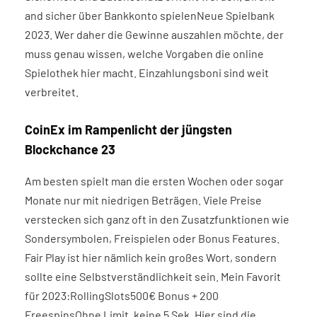
and sicher über Bankkonto spielenNeue Spielbank
2023. Wer daher die Gewinne auszahlen möchte, der
muss genau wissen, welche Vorgaben die online
Spielothek hier macht. Einzahlungsboni sind weit
verbreitet.
CoinEx im Rampenlicht der jüngsten
Blockchance 23
Am besten spielt man die ersten Wochen oder sogar
Monate nur mit niedrigen Beträgen. Viele Preise
verstecken sich ganz oft in den Zusatzfunktionen wie
Sondersymbolen, Freispielen oder Bonus Features.
Fair Play ist hier nämlich kein großes Wort, sondern
sollte eine Selbstverständlichkeit sein. Mein Favorit
für 2023:RollingSlots500€ Bonus + 200
FreespinsOhne Limit, keine 5 Sek. Hier sind die