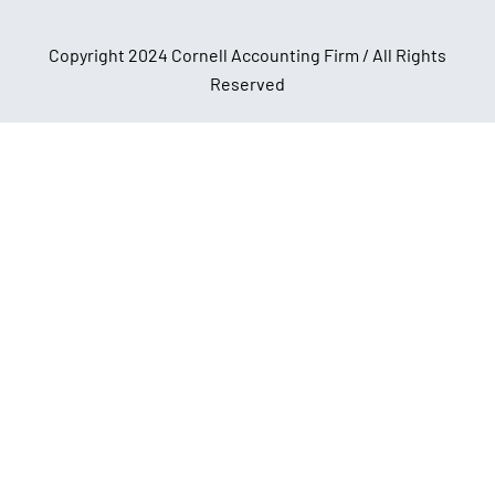
Copyright 2024 Cornell Accounting Firm / All Rights
Reserved