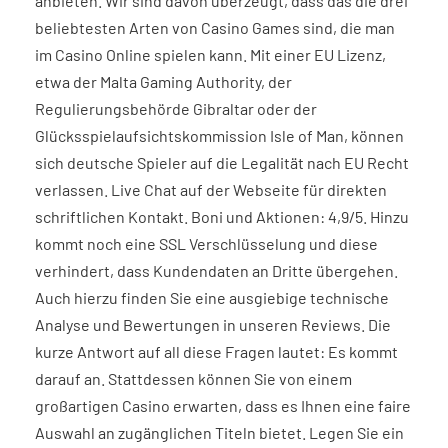
anbieten. Wir sind davon überzeugt, dass das die drei
beliebtesten Arten von Casino Games sind, die man
im Casino Online spielen kann. Mit einer EU Lizenz,
etwa der Malta Gaming Authority, der
Regulierungsbehörde Gibraltar oder der
Glücksspielaufsichtskommission Isle of Man, können
sich deutsche Spieler auf die Legalität nach EU Recht
verlassen. Live Chat auf der Webseite für direkten
schriftlichen Kontakt. Boni und Aktionen: 4,9/5. Hinzu
kommt noch eine SSL Verschlüsselung und diese
verhindert, dass Kundendaten an Dritte übergehen.
Auch hierzu finden Sie eine ausgiebige technische
Analyse und Bewertungen in unseren Reviews. Die
kurze Antwort auf all diese Fragen lautet: Es kommt
darauf an. Stattdessen können Sie von einem
großartigen Casino erwarten, dass es Ihnen eine faire
Auswahl an zugänglichen Titeln bietet. Legen Sie ein