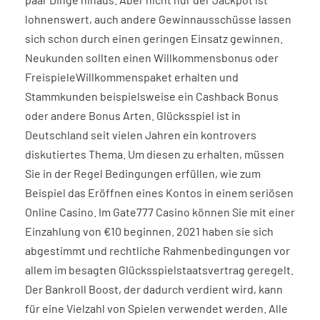
lohnenswert, auch andere Gewinnausschüsse lassen
sich schon durch einen geringen Einsatz gewinnen.
Neukunden sollten einen Willkommensbonus oder
FreispieleWillkommenspaket erhalten und
Stammkunden beispielsweise ein Cashback Bonus
oder andere Bonus Arten. Glücksspiel ist in
Deutschland seit vielen Jahren ein kontrovers
diskutiertes Thema. Um diesen zu erhalten, müssen
Sie in der Regel Bedingungen erfüllen, wie zum
Beispiel das Eröffnen eines Kontos in einem seriösen
Online Casino. Im Gate777 Casino können Sie mit einer
Einzahlung von €10 beginnen. 2021 haben sie sich
abgestimmt und rechtliche Rahmenbedingungen vor
allem im besagten Glücksspielstaatsvertrag geregelt.
Der Bankroll Boost, der dadurch verdient wird, kann
für eine Vielzahl von Spielen verwendet werden. Alle