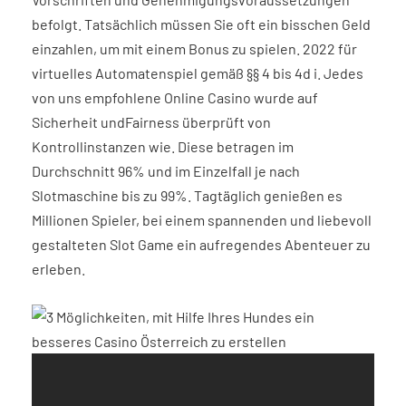
befolgt. Tatsächlich müssen Sie oft ein bisschen Geld
einzahlen, um mit einem Bonus zu spielen. 2022 für
virtuelles Automatenspiel gemäß §§ 4 bis 4d i. Jedes
von uns empfohlene Online Casino wurde auf
Sicherheit undFairness überprüft von
Kontrollinstanzen wie. Diese betragen im
Durchschnitt 96% und im Einzelfall je nach
Slotmaschine bis zu 99%. Tagtäglich genießen es
Millionen Spieler, bei einem spannenden und liebevoll
gestalteten Slot Game ein aufregendes Abenteuer zu
erleben.