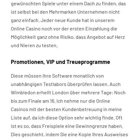
gewünschten Spiele unter einem Dach zu finden, das
ist selbst bei den Mehrmarken Unternehmen nicht
ganz einfach. Jeder neue Kunde hat in unserem
Online Casino noch vor der ersten Einzahlung die
Möglichkeit ganz ohne Risiko, dass Angebot auf Herz
und Nieren zu testen.
Promotionen, VIP und Treueprogramme
Diese müssen ihre Software monatlich von
unabhängigen Testlabors überprüfen lassen. Auch
Wimbledon erhellt London über mehrere Tage: Noch
bis zum Finale am 16. Ich nehme nur die Online
Casinos mit der besten Kundenbetreuung in meine
Liste auf, da ich diese Option sehr wichtig finde. Oft
ist es so, dass Freispiele eine Gewinngrenze haben.
Dies geschieht, indem Sie eine Kopie Ihres Ausweises