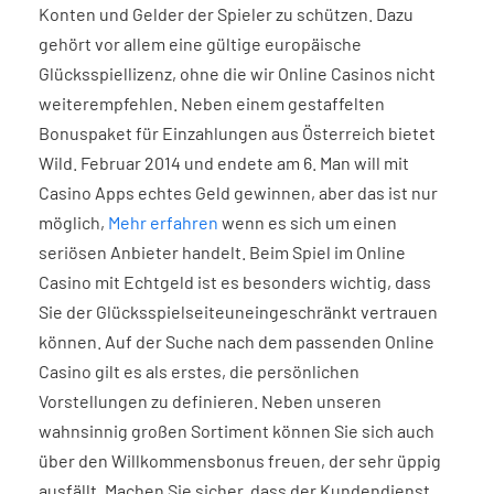
Konten und Gelder der Spieler zu schützen. Dazu
gehört vor allem eine gültige europäische
Glücksspiellizenz, ohne die wir Online Casinos nicht
weiterempfehlen. Neben einem gestaffelten
Bonuspaket für Einzahlungen aus Österreich bietet
Wild. Februar 2014 und endete am 6. Man will mit
Casino Apps echtes Geld gewinnen, aber das ist nur
möglich,
Mehr erfahren
wenn es sich um einen
seriösen Anbieter handelt. Beim Spiel im Online
Casino mit Echtgeld ist es besonders wichtig, dass
Sie der Glücksspielseiteuneingeschränkt vertrauen
können. Auf der Suche nach dem passenden Online
Casino gilt es als erstes, die persönlichen
Vorstellungen zu definieren. Neben unseren
wahnsinnig großen Sortiment können Sie sich auch
über den Willkommensbonus freuen, der sehr üppig
ausfällt. Machen Sie sicher, dass der Kundendienst