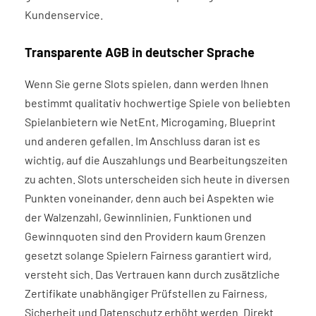
Kundenservice.
Transparente AGB in deutscher Sprache
Wenn Sie gerne Slots spielen, dann werden Ihnen
bestimmt qualitativ hochwertige Spiele von beliebten
Spielanbietern wie NetEnt, Microgaming, Blueprint
und anderen gefallen. Im Anschluss daran ist es
wichtig, auf die Auszahlungs und Bearbeitungszeiten
zu achten. Slots unterscheiden sich heute in diversen
Punkten voneinander, denn auch bei Aspekten wie
der Walzenzahl, Gewinnlinien, Funktionen und
Gewinnquoten sind den Providern kaum Grenzen
gesetzt solange Spielern Fairness garantiert wird,
versteht sich. Das Vertrauen kann durch zusätzliche
Zertifikate unabhängiger Prüfstellen zu Fairness,
Sicherheit und Datenschutz erhöht werden. Direkt