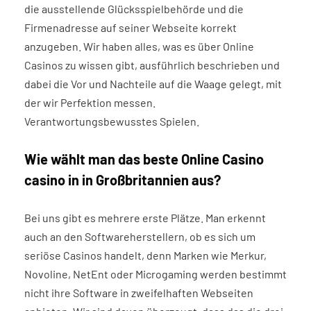
die ausstellende Glücksspielbehörde und die
Firmenadresse auf seiner Webseite korrekt
anzugeben. Wir haben alles, was es über Online
Casinos zu wissen gibt, ausführlich beschrieben und
dabei die Vor und Nachteile auf die Waage gelegt, mit
der wir Perfektion messen.
Verantwortungsbewusstes Spielen.
Wie wählt man das beste Online Casino
casino in in Großbritannien aus?
Bei uns gibt es mehrere erste Plätze. Man erkennt
auch an den Softwareherstellern, ob es sich um
seriöse Casinos handelt, denn Marken wie Merkur,
Novoline, NetEnt oder Microgaming werden bestimmt
nicht ihre Software in zweifelhaften Webseiten