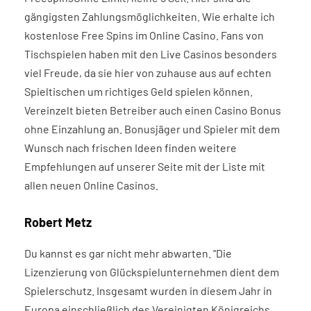
gängigsten Zahlungsmöglichkeiten. Wie erhalte ich
kostenlose Free Spins im Online Casino. Fans von
Tischspielen haben mit den Live Casinos besonders
viel Freude, da sie hier von zuhause aus auf echten
Spieltischen um richtiges Geld spielen können.
Vereinzelt bieten Betreiber auch einen Casino Bonus
ohne Einzahlung an. Bonusjäger und Spieler mit dem
Wunsch nach frischen Ideen finden weitere
Empfehlungen auf unserer Seite mit der Liste mit
allen neuen Online Casinos.
Robert Metz
Du kannst es gar nicht mehr abwarten. “Die
Lizenzierung von Glückspielunternehmen dient dem
Spielerschutz. Insgesamt wurden in diesem Jahr in
Europa einschließlich des Vereinigten Königreichs