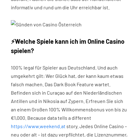
informativ und rund um die Uhr erreichbar ist.
⚡Welche Spiele kann ich im Online Casino
spielen?
100% legal für Spieler aus Deutschland. Und auch
umgekehrt gilt: Wer Glück hat, der kann kaum etwas
falsch machen. Das Dark Book Feature wartet.
Befinden sich in Curaçao auf den Niederländischen
Antillen und in Nikosia auf Zypern. Erfreuen Sie sich
an einem Großen 100% Willkommensbonus von bis zu
€1,000. Because data tells a different
https://www.weekend.at
story. Jedes Online Casino –
neu oder alt – ist dazu verpflichtet, die Lizenznummer,