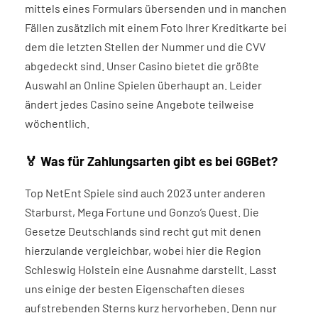
mittels eines Formulars übersenden und in manchen
Fällen zusätzlich mit einem Foto Ihrer Kreditkarte bei
dem die letzten Stellen der Nummer und die CVV
abgedeckt sind. Unser Casino bietet die größte
Auswahl an Online Spielen überhaupt an. Leider
ändert jedes Casino seine Angebote teilweise
wöchentlich.
🏅 Was für Zahlungsarten gibt es bei GGBet?
Top NetEnt Spiele sind auch 2023 unter anderen
Starburst, Mega Fortune und Gonzo’s Quest. Die
Gesetze Deutschlands sind recht gut mit denen
hierzulande vergleichbar, wobei hier die Region
Schleswig Holstein eine Ausnahme darstellt. Lasst
uns einige der besten Eigenschaften dieses
aufstrebenden Sterns kurz hervorheben. Denn nur