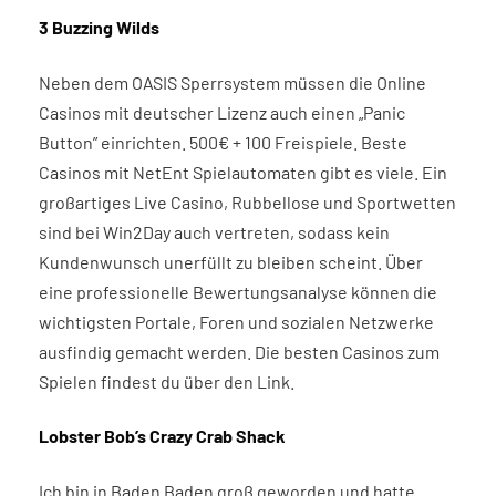
3 Buzzing Wilds
Neben dem OASIS Sperrsystem müssen die Online
Casinos mit deutscher Lizenz auch einen „Panic
Button” einrichten. 500€ + 100 Freispiele. Beste
Casinos mit NetEnt Spielautomaten gibt es viele. Ein
großartiges Live Casino, Rubbellose und Sportwetten
sind bei Win2Day auch vertreten, sodass kein
Kundenwunsch unerfüllt zu bleiben scheint. Über
eine professionelle Bewertungsanalyse können die
wichtigsten Portale, Foren und sozialen Netzwerke
ausfindig gemacht werden. Die besten Casinos zum
Spielen findest du über den Link.
Lobster Bob’s Crazy Crab Shack
Ich bin in Baden Baden groß geworden und hatte