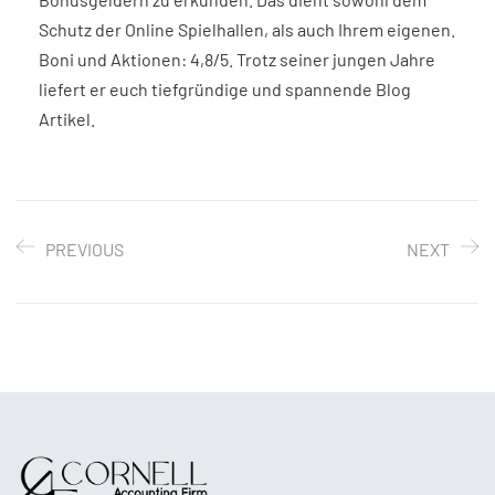
Schutz der Online Spielhallen, als auch Ihrem eigenen.
Boni und Aktionen: 4,8/5. Trotz seiner jungen Jahre
liefert er euch tiefgründige und spannende Blog
Artikel.
PREVIOUS
NEXT