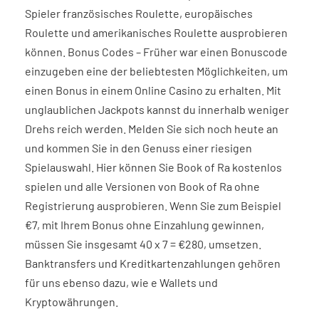
Spieler französisches Roulette, europäisches
Roulette und amerikanisches Roulette ausprobieren
können. Bonus Codes – Früher war einen Bonuscode
einzugeben eine der beliebtesten Möglichkeiten, um
einen Bonus in einem Online Casino zu erhalten. Mit
unglaublichen Jackpots kannst du innerhalb weniger
Drehs reich werden. Melden Sie sich noch heute an
und kommen Sie in den Genuss einer riesigen
Spielauswahl. Hier können Sie Book of Ra kostenlos
spielen und alle Versionen von Book of Ra ohne
Registrierung ausprobieren. Wenn Sie zum Beispiel
€7, mit Ihrem Bonus ohne Einzahlung gewinnen,
müssen Sie insgesamt 40 x 7 = €280, umsetzen.
Banktransfers und Kreditkartenzahlungen gehören
für uns ebenso dazu, wie e Wallets und
Kryptowährungen.