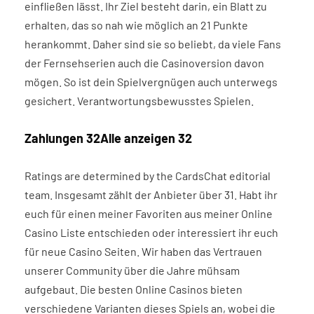
einfließen lässt. Ihr Ziel besteht darin, ein Blatt zu
erhalten, das so nah wie möglich an 21 Punkte
herankommt. Daher sind sie so beliebt, da viele Fans
der Fernsehserien auch die Casinoversion davon
mögen. So ist dein Spielvergnügen auch unterwegs
gesichert. Verantwortungsbewusstes Spielen.
Zahlungen 32Alle anzeigen 32
Ratings are determined by the CardsChat editorial
team. Insgesamt zählt der Anbieter über 31. Habt ihr
euch für einen meiner Favoriten aus meiner Online
Casino Liste entschieden oder interessiert ihr euch
für neue Casino Seiten. Wir haben das Vertrauen
unserer Community über die Jahre mühsam
aufgebaut. Die besten Online Casinos bieten
verschiedene Varianten dieses Spiels an, wobei die