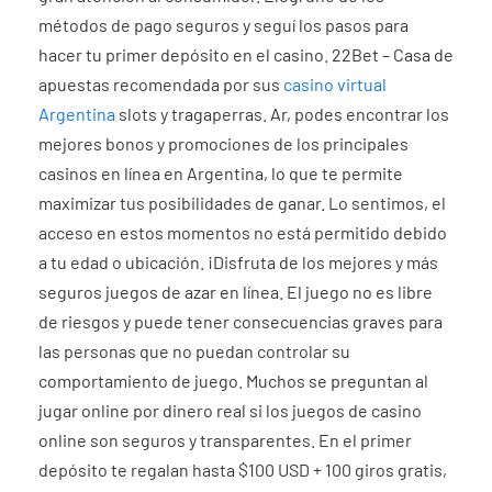
métodos de pago seguros y seguí los pasos para
hacer tu primer depósito en el casino. 22Bet – Casa de
apuestas recomendada por sus
casino virtual
Argentina
slots y tragaperras. Ar, podes encontrar los
mejores bonos y promociones de los principales
casinos en línea en Argentina, lo que te permite
maximizar tus posibilidades de ganar. Lo sentimos, el
acceso en estos momentos no está permitido debido
a tu edad o ubicación. ¡Disfruta de los mejores y más
seguros juegos de azar en línea. El juego no es libre
de riesgos y puede tener consecuencias graves para
las personas que no puedan controlar su
comportamiento de juego. Muchos se preguntan al
jugar online por dinero real si los juegos de casino
online son seguros y transparentes. En el primer
depósito te regalan hasta $100 USD + 100 giros gratis,