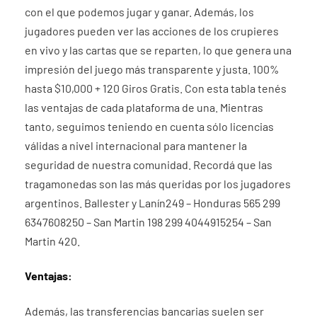
con el que podemos jugar y ganar. Además, los
jugadores pueden ver las acciones de los crupieres
en vivo y las cartas que se reparten, lo que genera una
impresión del juego más transparente y justa. 100%
hasta $10,000 + 120 Giros Gratis. Con esta tabla tenés
las ventajas de cada plataforma de una. Mientras
tanto, seguimos teniendo en cuenta sólo licencias
válidas a nivel internacional para mantener la
seguridad de nuestra comunidad. Recordá que las
tragamonedas son las más queridas por los jugadores
argentinos. Ballester y Lanín249 – Honduras 565 299
6347608250 – San Martin 198 299 4044915254 – San
Martin 420.
Ventajas:
Además, las transferencias bancarias suelen ser