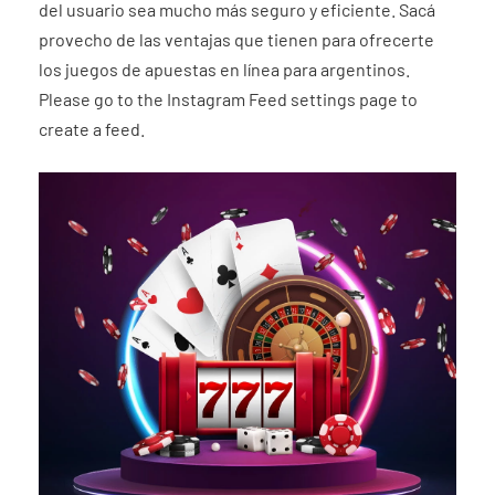
del usuario sea mucho más seguro y eficiente. Sacá
provecho de las ventajas que tienen para ofrecerte
los juegos de apuestas en línea para argentinos.
Please go to the Instagram Feed settings page to
create a feed.