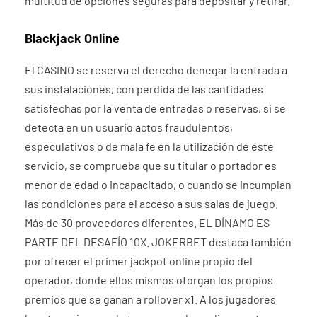
multitud de opciones seguras para depositar y retirar.
Blackjack Online
El CASINO se reserva el derecho denegar la entrada a
sus instalaciones, con perdida de las cantidades
satisfechas por la venta de entradas o reservas, si se
detecta en un usuario actos fraudulentos,
especulativos o de mala fe en la utilización de este
servicio, se comprueba que su titular o portador es
menor de edad o incapacitado, o cuando se incumplan
las condiciones para el acceso a sus salas de juego.
Más de 30 proveedores diferentes. EL DÍNAMO ES
PARTE DEL DESAFÍO 10X. JOKERBET destaca también
por ofrecer el primer jackpot online propio del
operador, donde ellos mismos otorgan los propios
premios que se ganan a rollover x1. A los jugadores