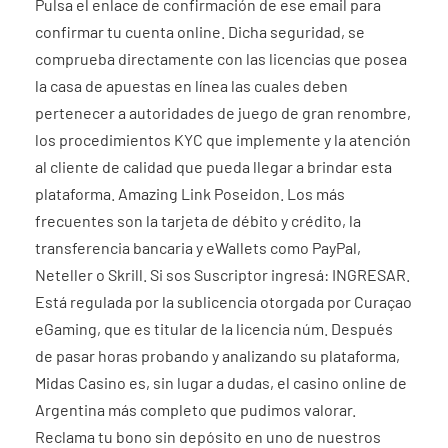
Pulsa el enlace de confirmación de ese email para
confirmar tu cuenta online. Dicha seguridad, se
comprueba directamente con las licencias que posea
la casa de apuestas en línea las cuales deben
pertenecer a autoridades de juego de gran renombre,
los procedimientos KYC que implemente y la atención
al cliente de calidad que pueda llegar a brindar esta
plataforma. Amazing Link Poseidon. Los más
frecuentes son la tarjeta de débito y crédito, la
transferencia bancaria y eWallets como PayPal,
Neteller o Skrill. Si sos Suscriptor ingresá: INGRESAR.
Está regulada por la sublicencia otorgada por Curaçao
eGaming, que es titular de la licencia núm. Después
de pasar horas probando y analizando su plataforma,
Midas Casino es, sin lugar a dudas, el casino online de
Argentina más completo que pudimos valorar.
Reclama tu bono sin depósito en uno de nuestros