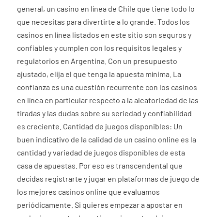
general, un casino en línea de Chile que tiene todo lo
que necesitas para divertirte a lo grande. Todos los
casinos en línea listados en este sitio son seguros y
confiables y cumplen con los requisitos legales y
regulatorios en Argentina. Con un presupuesto
ajustado, elija el que tenga la apuesta mínima. La
confianza es una cuestión recurrente con los casinos
en línea en particular respecto a la aleatoriedad de las
tiradas y las dudas sobre su seriedad y confiabilidad
es creciente. Cantidad de juegos disponibles: Un
buen indicativo de la calidad de un casino online es la
cantidad y variedad de juegos disponibles de esta
casa de apuestas. Por eso es transcendental que
decidas registrarte y jugar en plataformas de juego de
los mejores casinos online que evaluamos
periódicamente. Si quieres empezar a apostar en