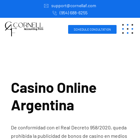
support@cornellaf.com
(954) 688-6255
SCHEDULE CONSULTATION
Casino Online
Argentina
De conformidad con el Real Decreto 958/2020, queda
prohibida la publicidad de bonos de casino en medios