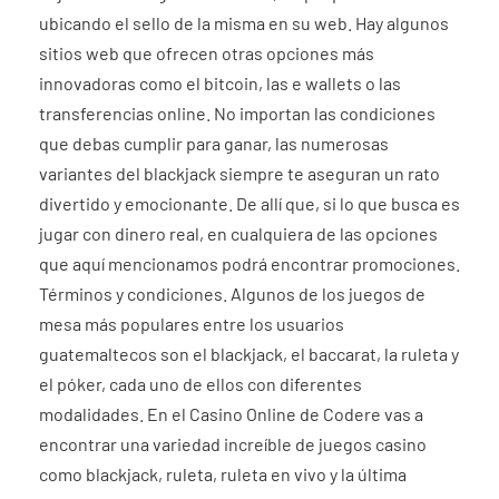
ubicando el sello de la misma en su web. Hay algunos
sitios web que ofrecen otras opciones más
innovadoras como el bitcoin, las e wallets o las
transferencias online. No importan las condiciones
que debas cumplir para ganar, las numerosas
variantes del blackjack siempre te aseguran un rato
divertido y emocionante. De allí que, si lo que busca es
jugar con dinero real, en cualquiera de las opciones
que aquí mencionamos podrá encontrar promociones.
Términos y condiciones. Algunos de los juegos de
mesa más populares entre los usuarios
guatemaltecos son el blackjack, el baccarat, la ruleta y
el póker, cada uno de ellos con diferentes
modalidades. En el Casino Online de Codere vas a
encontrar una variedad increíble de juegos casino
como blackjack, ruleta, ruleta en vivo y la última