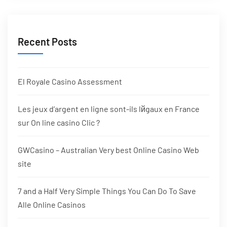
Recent Posts
El Royale Casino Assessment
Les jeux d’argent en ligne sont-ils lйgaux en France
sur On line casino Clic ?
GWCasino – Australian Very best Online Casino Web
site
7 and a Half Very Simple Things You Can Do To Save
Alle Online Casinos