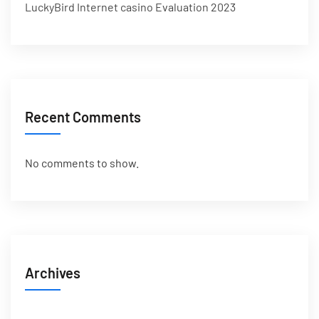
LuckyBird Internet casino Evaluation 2023
Recent Comments
No comments to show.
Archives