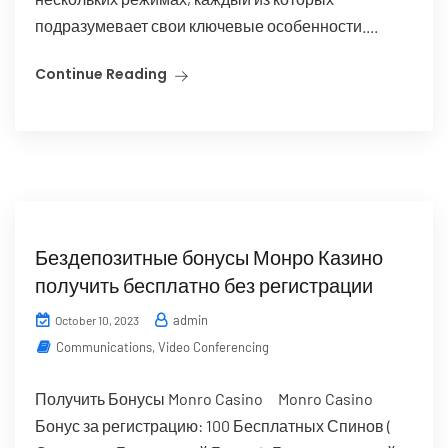
подразумевает свои ключевые особенности....
Continue Reading
Бездепозитные бонусы Монро Казино
получить бесплатно без регистрации
admin
October 10, 2023
Communications, Video Conferencing
Получить Бонусы Monro Casino Monro Casino
Бонус за регистрацию: 100 Бесплатных Спинов (