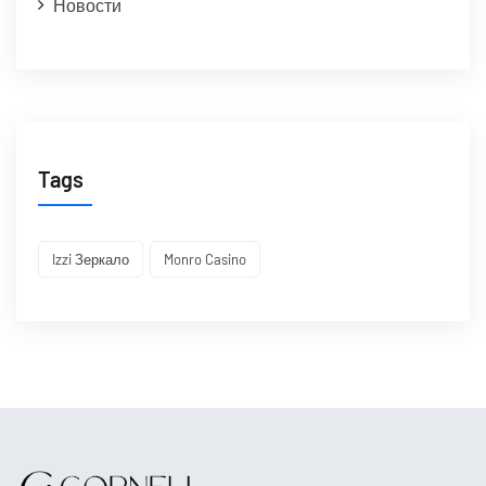
Новости
Tags
Izzi Зеркало
Monro Casino