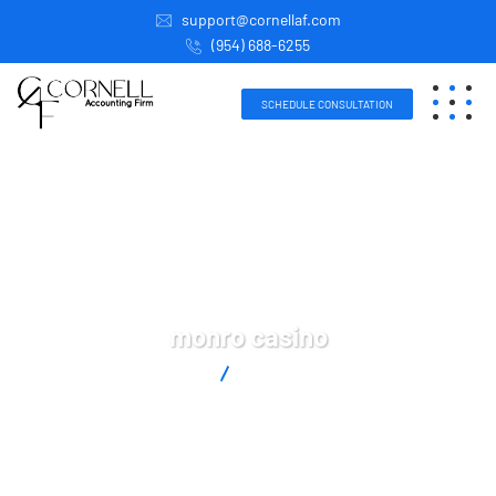
support@cornellaf.com
(954) 688-6255
SCHEDULE CONSULTATION
monro casino
Cornell
monro casino