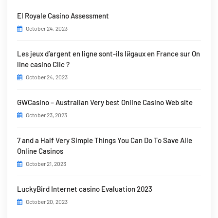
El Royale Casino Assessment
October 24, 2023
Les jeux d’argent en ligne sont-ils lйgaux en France sur On
line casino Clic ?
October 24, 2023
GWCasino – Australian Very best Online Casino Web site
October 23, 2023
7 and a Half Very Simple Things You Can Do To Save Alle
Online Casinos
October 21, 2023
LuckyBird Internet casino Evaluation 2023
October 20, 2023