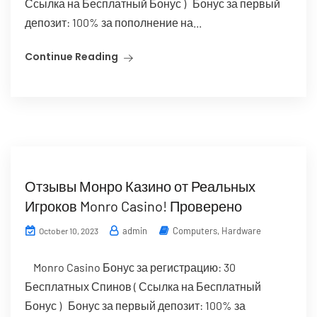
Ссылка на Бесплатный Бонус ) Бонус за первый
депозит: 100% за пополнение на...
Continue Reading
Отзывы Монро Казино от Реальных
Игроков Monro Casino! Проверено
admin
Computers, Hardware
October 10, 2023
Monro Casino Бонус за регистрацию: 30
Бесплатных Спинов ( Ссылка на Бесплатный
Бонус ) Бонус за первый депозит: 100% за