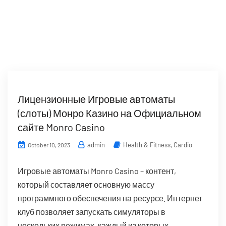
Лицензионные Игровые автоматы
(слоты) Монро Казино на Официальном
сайте Monro Casino
admin
Health & Fitness, Cardio
October 10, 2023
Игровые автоматы Monro Casino – контент,
который составляет основную массу
программного обеспечения на ресурсе. Интернет
клуб позволяет запускать симуляторы в
нескольких режимах, каждый из которых